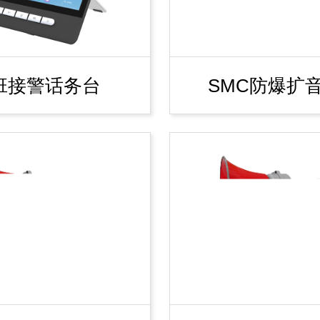
班接警话务台
SMC防爆扩