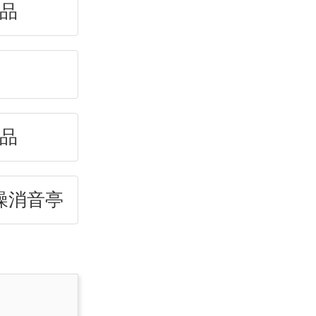
品
品
噪消音亭