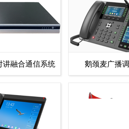
播对讲融合通信系统
鹅颈麦广播