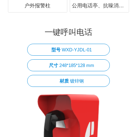
户外报警柱
公用电话亭、抗噪消音亭
一键呼叫电话
型号
WXD-YJDL-01
尺寸
248*185*128 mm
材质
镀锌钢